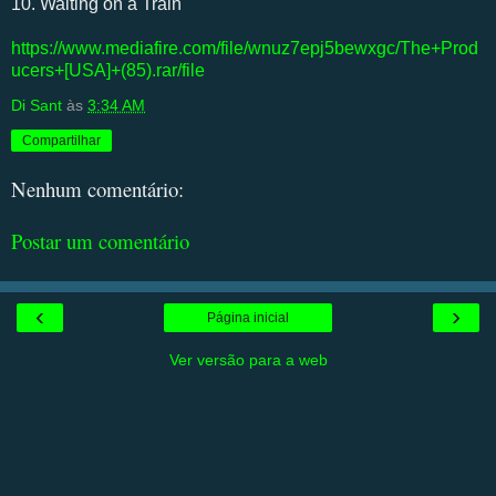
10. Waiting on a Train
https://www.mediafire.com/file/wnuz7epj5bewxgc/The+Prod
ucers+[USA]+(85).rar/file
Di Sant
às
3:34 AM
Compartilhar
Nenhum comentário:
Postar um comentário
‹
›
Página inicial
Ver versão para a web